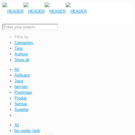
Filter by
Categories
Tags
Authors
Show all
All
Aplikator
Jasa
lain-lain
Postingan
Produk
Semua
Supplier
All
bio septic tank