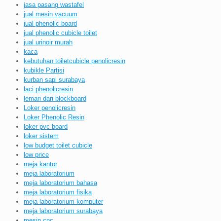
jasa pasang wastafel
jual mesin vacuum
jual phenolic board
jual phenolic cubicle toilet
jual urinoir murah
kaca
kebutuhan toiletcubicle penolicresin
kubikle Partisi
kurban sapi surabaya
laci phenolicresin
lemari dari blockboard
Loker penolicresin
Loker Phenolic Resin
loker pvc board
loker sistem
low budget toilet cubicle
low price
meja kantor
meja laboratorium
meja laboratorium bahasa
meja laboratorium fisika
meja laboratorium komputer
meja laboratorium surabaya
mesin cnc