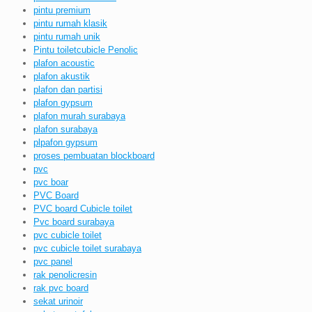
pintu premium
pintu rumah klasik
pintu rumah unik
Pintu toiletcubicle Penolic
plafon acoustic
plafon akustik
plafon dan partisi
plafon gypsum
plafon murah surabaya
plafon surabaya
plpafon gypsum
proses pembuatan blockboard
pvc
pvc boar
PVC Board
PVC board Cubicle toilet
Pvc board surabaya
pvc cubicle toilet
pvc cubicle toilet surabaya
pvc panel
rak penolicresin
rak pvc board
sekat urinoir