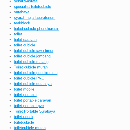
sekat wastafel
spesialist toiletcubicle
surabaya
syarat meja laboratorium
teakblock
toiled cubicle phenolicresin
toilet
toilet caravan
toilet cubicle
toilet cubicle jawa timur
toilet cubicle jombang
toilet cubicle malang
Toilet cubicle murah
toilet cubicle penolic resin
toilet cubicle PVC
toilet cubicle surabaya
toilet mobile
toilet portable
toilet portable caravan
toilet portable pvc
Toilet Portable Surabaya
toilet urinoir
toiletcubicle
toiletcubicle murah