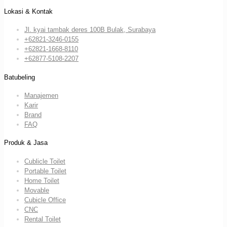
Lokasi & Kontak
Jl. kyai tambak deres 100B Bulak, Surabaya
+62821-3246-0155
+62821-1668-8110
+62877-5108-2207
Batubeling
Manajemen
Karir
Brand
FAQ
Produk & Jasa
Cublicle Toilet
Portable Toilet
Home Toilet
Movable
Cubicle Office
CNC
Rental Toilet