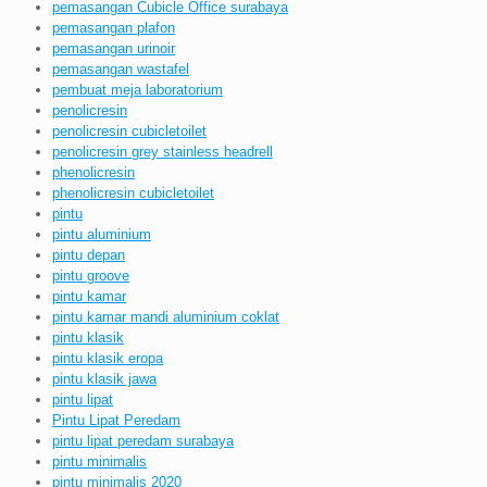
pemasangan Cubicle Office surabaya
pemasangan plafon
pemasangan urinoir
pemasangan wastafel
pembuat meja laboratorium
penolicresin
penolicresin cubicletoilet
penolicresin grey stainless headrell
phenolicresin
phenolicresin cubicletoilet
pintu
pintu aluminium
pintu depan
pintu groove
pintu kamar
pintu kamar mandi aluminium coklat
pintu klasik
pintu klasik eropa
pintu klasik jawa
pintu lipat
Pintu Lipat Peredam
pintu lipat peredam surabaya
pintu minimalis
pintu minimalis 2020