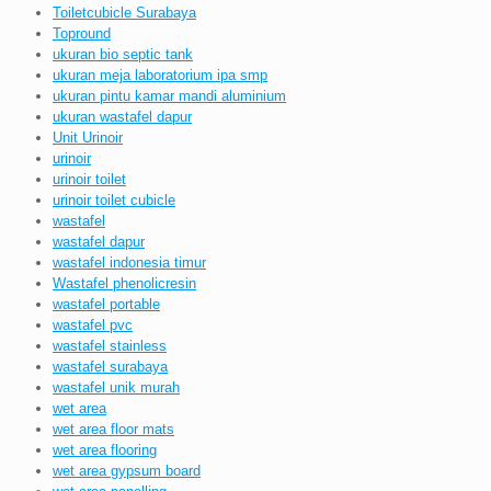
Toiletcubicle Surabaya
Topround
ukuran bio septic tank
ukuran meja laboratorium ipa smp
ukuran pintu kamar mandi aluminium
ukuran wastafel dapur
Unit Urinoir
urinoir
urinoir toilet
urinoir toilet cubicle
wastafel
wastafel dapur
wastafel indonesia timur
Wastafel phenolicresin
wastafel portable
wastafel pvc
wastafel stainless
wastafel surabaya
wastafel unik murah
wet area
wet area floor mats
wet area flooring
wet area gypsum board