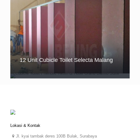
Cubicle Toilet Phenolic Resin di Hotel
12 Unit Cubicle Toilet Selecta Malang
Grand Darmo Suite
Lokasi & Kontak
Jl. kyai tambak deres 100B Bulak, Surabaya