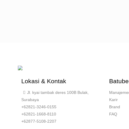
Lokasi & Kontak
Batube
Jl. kyai tambak deres 100B Bulak,
Manajeme
Surabaya
Karir
+62821-3246-0155
Brand
+62821-1668-8110
FAQ
+62877-5108-2207