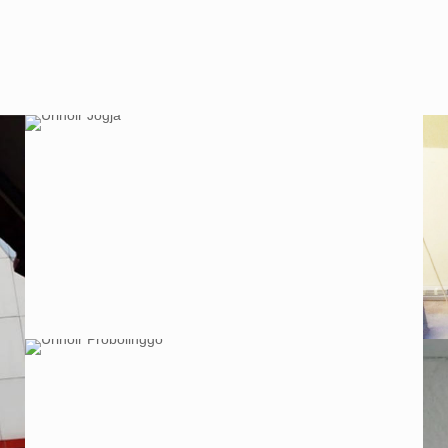
Sekat Urinoir – Akademi
Angkatan Udara –
Djogjakarta
Aplikasi Urinoir
Probolinggo, Jawa Timur