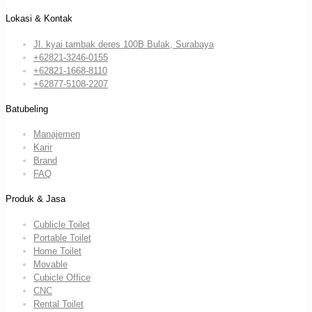
Lokasi & Kontak
Jl. kyai tambak deres 100B Bulak, Surabaya
+62821-3246-0155
+62821-1668-8110
+62877-5108-2207
Batubeling
Manajemen
Karir
Brand
FAQ
Produk & Jasa
Cublicle Toilet
Portable Toilet
Home Toilet
Movable
Cubicle Office
CNC
Rental Toilet