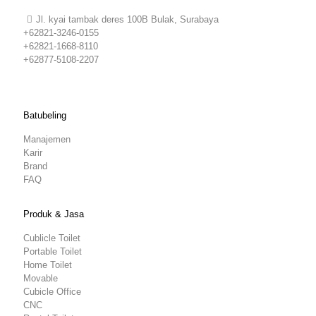
Jl. kyai tambak deres 100B Bulak, Surabaya
+62821-3246-0155
+62821-1668-8110
+62877-5108-2207
Batubeling
Manajemen
Karir
Brand
FAQ
Produk & Jasa
Cublicle Toilet
Portable Toilet
Home Toilet
Movable
Cubicle Office
CNC