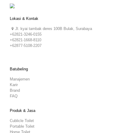
Lokasi & Kontak
Jl. kyai tambak deres 100B Bulak, Surabaya
+62821-3246-0155
+62821-1668-8110
+62877-5108-2207
Batubeling
Manajemen
Karir
Brand
FAQ
Produk & Jasa
Cublicle Toilet
Portable Toilet
Home Toilet