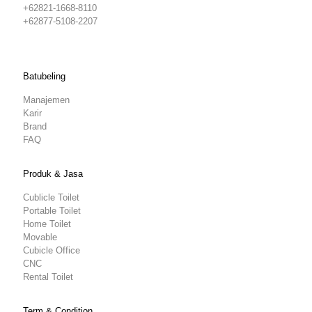
+62821-1668-8110
+62877-5108-2207
Batubeling
Manajemen
Karir
Brand
FAQ
Produk & Jasa
Cublicle Toilet
Portable Toilet
Home Toilet
Movable
Cubicle Office
CNC
Rental Toilet
Term & Condition